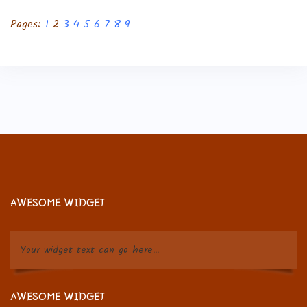
Pages:
1
2
3
4
5
6
7
8
9
AWESOME WIDGET
Your widget text can go here...
AWESOME WIDGET